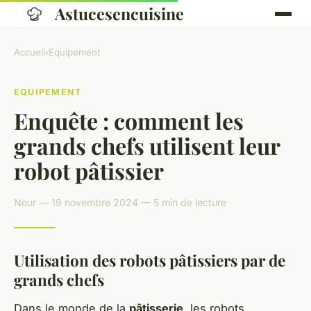
Astucesencuisine
Accueil
›
Equipement
EQUIPEMENT
Enquête : comment les
grands chefs utilisent leur
robot pâtissier
Nour — 19 novembre 2024 — 5 min de lecture
Utilisation des robots pâtissiers par de
grands chefs
Dans le monde de la
pâtisserie
, les robots