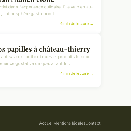
iel dans l'expérience culinaire. Elle va bien au-
e, l'atmosphère gastronomi...
6 min de lecture →
os papilles à château-thierry
riant saveurs authentiques et produits locaux
nce gustative unique, alliant fr...
4 min de lecture →
Accueil
Mentions légales
Contact