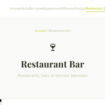
Accueil
Actu
Bon plan
Equipement
Minceur
Produit
Restaurant 
Accueil
› Restaurant Bar
🍷
Restaurant Bar
Restaurants, bars et bonnes adresses