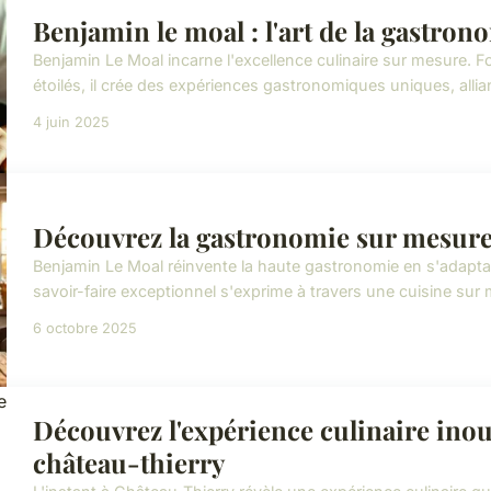
Benjamin le moal : l'art de la gastro
Benjamin Le Moal incarne l'excellence culinaire sur mesure. F
étoilés, il crée des expériences gastronomiques uniques, alliant
4 juin 2025
Découvrez la gastronomie sur mesure
Benjamin Le Moal réinvente la haute gastronomie en s'adapta
savoir-faire exceptionnel s'exprime à travers une cuisine sur
6 octobre 2025
Découvrez l'expérience culinaire inoub
château-thierry