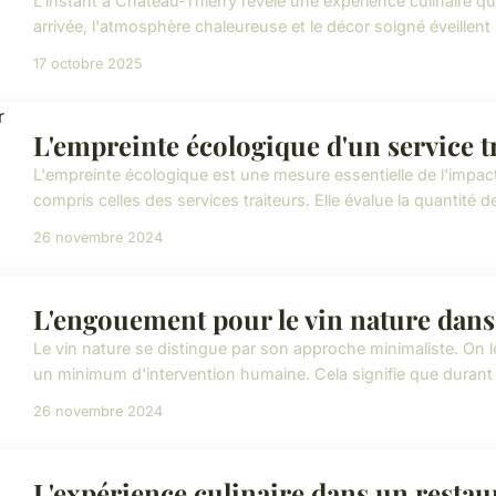
L'instant à Château-Thierry révèle une expérience culinaire qui
arrivée, l'atmosphère chaleureuse et le décor soigné éveillent 
17 octobre 2025
L'empreinte écologique d'un service t
L'empreinte écologique est une mesure essentielle de l'impac
compris celles des services traiteurs. Elle évalue la quantité de
26 novembre 2024
L'engouement pour le vin nature dans 
Le vin nature se distingue par son approche minimaliste. On 
un minimum d'intervention humaine. Cela signifie que durant 
26 novembre 2024
L'expérience culinaire dans un restaur