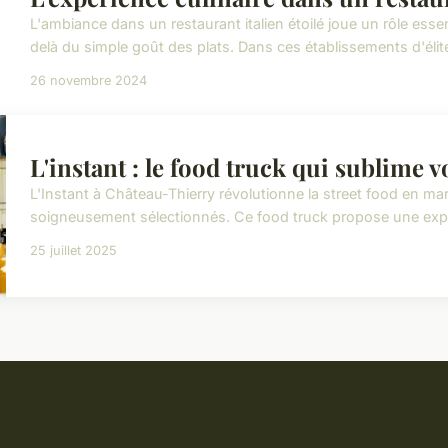
L'ambiance dans un restaurant italien étoilé joue un rôle essent
delà du simple goût des plats. Dans ces établissements d'élit
26 novembre 2024
L'instant : le food truck qui sublime v
L'Instant à Château-Thierry révolutionne la street food en ma
soigneusement sélectionnés. Ce food truck propose une expérie
25 juillet 2025