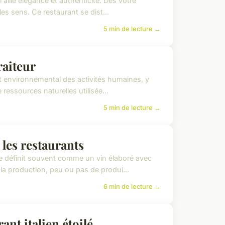
 allie élégance et authenticité. Dès votre
les sens. Ce restaurant se dist...
5 min de lecture →
raiteur
t environnemental des activités humaines, y
 ressources naturelles utilisée...
5 min de lecture →
les restaurants
le définit souvent comme un vin élaboré avec
la production, peu ou pas de produi...
6 min de lecture →
ant italien étoilé