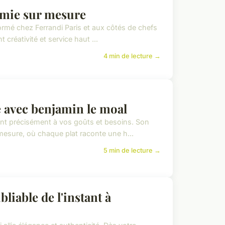
nomie sur mesure
ormé chez Ferrandi Paris et aux côtés de chefs
 créativité et service haut ...
4 min de lecture →
 avec benjamin le moal
nt précisément à vos goûts et besoins. Son
 mesure, où chaque plat raconte une h...
5 min de lecture →
liable de l'instant à