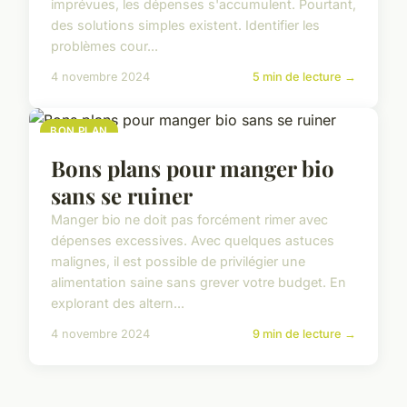
imprévues, les dépenses s'accumulent. Pourtant,
des solutions simples existent. Identifier les
problèmes cour...
4 novembre 2024
5 min de lecture →
BON PLAN
Bons plans pour manger bio
sans se ruiner
Manger bio ne doit pas forcément rimer avec
dépenses excessives. Avec quelques astuces
malignes, il est possible de privilégier une
alimentation saine sans grever votre budget. En
explorant des altern...
4 novembre 2024
9 min de lecture →