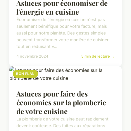
Astuces pour économiser de
l'énergie en cuisine
Économiser de l'énergie en cuisine n'est pas
seulement bénéfique pour votre facture, mais
aussi pour notre planète. Des gestes simples
peuvent transformer votre manière de cuisiner
tout en réduisant v...
4 novembre 2024
5 min de lecture →
BON PLAN
Astuces pour faire des
économies sur la plomberie
de votre cuisine
La plomberie de votre cuisine peut rapidement
devenir coûteuse. Des fuites aux réparations